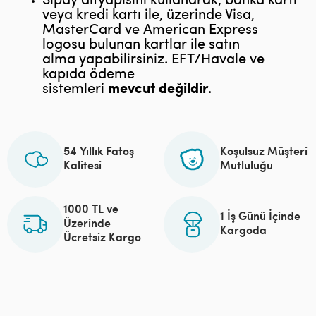
Sipay altyapısını kullanarak, banka kartı
veya kredi kartı ile, üzerinde Visa,
MasterCard ve American Express
logosu bulunan kartlar ile satın
alma yapabilirsiniz. EFT/Havale ve
kapıda ödeme
sistemleri
mevcut
değildir
.
54 Yıllık Fatoş
Koşulsuz Müşteri
Kalitesi
Mutluluğu
1000 TL ve
1 İş Günü İçinde
Üzerinde
Kargoda
Ücretsiz Kargo