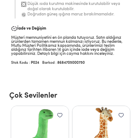
Düşük ısıda kurutma makinesinde kurutulabilir veya
doğal olarak kurutulabilir.
Doğrudan güneş ışığına maruz bırakılmamalıdır.
İade ve Değişim
Müşteri memnuniyetini en ön planda tutuyoruz. Satın aldığınız
ürünlerden tamamen memnun kalmanızı istiyoruz. Bu nedenle,
Mutlu Müşteri Politikamız kapsamında, ürünlerimizi teslim
aldığınız tarihten itibaren 14 gün içinde iade veya değişim
yapabilirsiniz. Detaylı bilgi için cayma hakkını inceleyiniz.
P024
Barkod
:
8684705000750
Çok Sevilenler
 cm
Ca
1