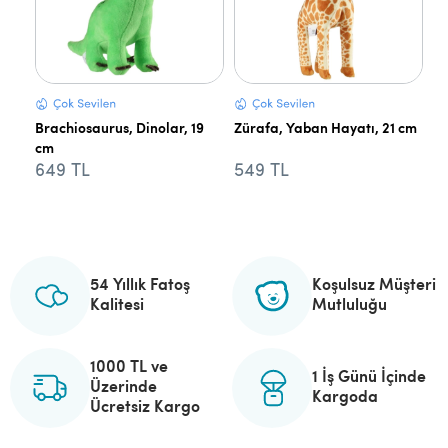
Brachiosaurus, Dinolar, 19
Zürafa, Yaban Hayatı, 21 cm
cm
649 TL
549 TL
54 Yıllık Fatoş
Koşulsuz Müşteri
Kalitesi
Mutluluğu
1000 TL ve
1 İş Günü İçinde
Üzerinde
Kargoda
Ücretsiz Kargo