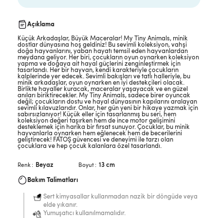
Açıklama
Küçük Arkadaşlar, Büyük Maceralar! My Tiny Animals, minik
dostlar dünyasına hoş geldiniz! Bu sevimli koleksiyon, vahşi
doğa hayvanlarını, yaban hayatı temsil eden hayvanlardan
meydana geliyor. Her biri, çocukların oyun oynarken koleksiyon
yapma ve doğaya ait hayal güçlerini zenginleştirmek için
tasarlandı. Her bir hayvan, kendi karakteriyle çocukların
kalplerinde yer edecek. Sevimli bakışları ve tatlı halleriyle, bu
minik arkadaşlar, oyun oynarken en iyi destekçileri olacak.
Birlikte hayaller kuracak, maceralar yaşayacak ve en güzel
anıları biriktirecekler. My Tiny Animals, sadece birer oyuncak
değil; çocukların dostu ve hayal dünyasının kapılarını aralayan
sevimli kılavuzlarıdır. Onlar, her gün yeni bir hikaye yazmak için
sabırsızlanıyor! Küçük eller için tasarlanmış bu seri, hem
koleksiyon değeri taşırken hem de ince motor gelişimini
desteklemek için harika bir fırsat sunuyor. Çocuklar, bu minik
hayvanlarla oynarken hem eğlenecek hem de becerilerini
geliştirecek! FATOŞ güvencesi ve deneyimi ile tarzı olan
çocuklara ve hep çocuk kalanlara özel tasarlandı.
Beyaz
13 cm
Renk
Boyut
Bakım Talimatları
Sert kimyasallar kullanmadan nazik bir döngüde veya
elde yıkanır.
Yumuşatıcı kullanılmamalıdır.