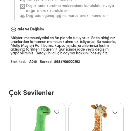
Düşük ısıda kurutma makinesinde kurutulabilir veya
doğal olarak kurutulabilir.
Doğrudan güneş ışığına maruz bırakılmamalıdır.
İade ve Değişim
Müşteri memnuniyetini en ön planda tutuyoruz. Satın aldığınız
ürünlerden tamamen memnun kalmanızı istiyoruz. Bu nedenle,
Mutlu Müşteri Politikamız kapsamında, ürünlerimizi teslim
aldığınız tarihten itibaren 14 gün içinde iade veya değişim
yapabilirsiniz. Detaylı bilgi için cayma hakkını inceleyiniz.
A015
Barkod
:
8684705000293
Çok Sevilenler
 cm
Ca
1