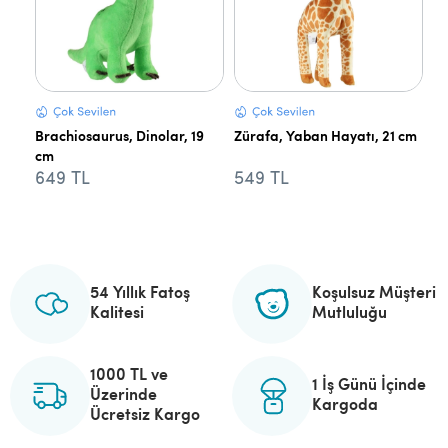
Brachiosaurus, Dinolar, 19
Zürafa, Yaban Hayatı, 21 cm
cm
649 TL
549 TL
54 Yıllık Fatoş
Koşulsuz Müşteri
Kalitesi
Mutluluğu
1000 TL ve
1 İş Günü İçinde
Üzerinde
Kargoda
Ücretsiz Kargo