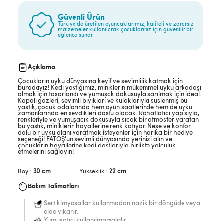
Güvenli Ürün
Türkiye’de üretilen oyuncaklarımız, kaliteli ve zararsız
malzemeler kullanılarak çocuklarınız için güvenilir bir
eğlence sunar.
Açıklama
Çocukların uyku dünyasına keyif ve sevimlilik katmak için
buradayız! Kedi yastığımız, miniklerin mükemmel uyku arkadaşı
olmak için tasarlandı ve yumuşak dokusuyla sarılmak için ideal.
Kapalı gözleri, sevimli bıyıkları ve kulaklarıyla süslenmiş bu
yastık, çocuk odalarında hem oyun saatlerinde hem de uyku
zamanlarında en sevdikleri dostu olacak. Rahatlatıcı yapısıyla,
renkleriyle ve yumuşacık dokusuyla sıcak bir atmosfer yaratan
bu yastık, miniklerin hayallerine renk katıyor. Neşe ve konfor
dolu bir uyku alanı yaratmak isteyenler için harika bir hediye
seçeneği! FATOŞ'un sevimli dünyasında yerinizi alın ve
çocukların hayallerine kedi dostlarıyla birlikte yolculuk
etmelerini sağlayın!
30 cm
22 cm
Boy
Yükseklik
Bakım Talimatları
Sert kimyasallar kullanmadan nazik bir döngüde veya
elde yıkanır.
Yumuşatıcı kullanılmamalıdır.