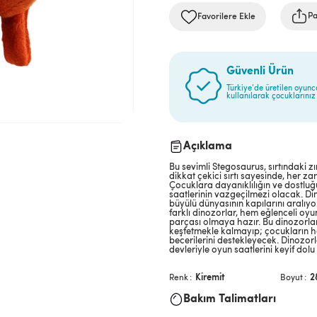
Pa
Favorilere Ekle
Güvenli Ürün
Türkiye’de üretilen oyunc
kullanılarak çocuklarınız 
Açıklama
Bu sevimli Stegosaurus, sırtındaki z
dikkat çekici sırtı sayesinde, her z
Çocuklara dayanıklılığın ve dostluğ
saatlerinin vazgeçilmezi olacak. Din
büyülü dünyasının kapılarını aralıy
farklı dinozorlar, hem eğlenceli oy
parçası olmaya hazır. Bu dinozorla
keşfetmekle kalmayıp; çocukların h
becerilerini destekleyecek. Dinozorl
devleriyle oyun saatlerini keyif dol
Kiremit
2
Renk
Boyut
Bakım Talimatları