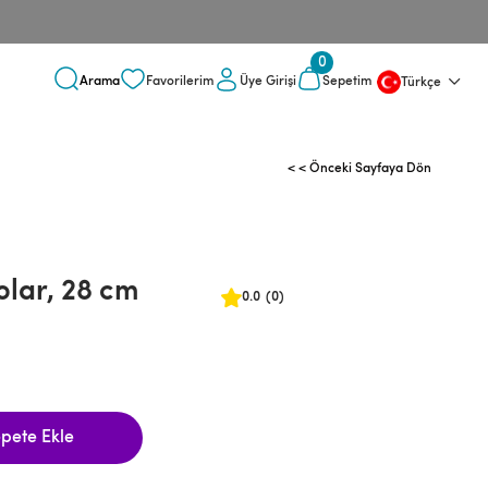
0
Üye Girişi
Favorilerim
Sepetim
Türkçe
< < Önceki Sayfaya Dön
olar, 28 cm
0.0
(0)