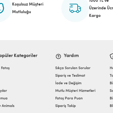
1000 TL ve
Koşulsuz Müşteri
Üzerinde Ücr
Mutluluğu
Kargo
opüler Kategoriler
Yardım
i Fatoş
Sıkça Sorulan Sorular
H
Sipariş ve Teslimat
T
İade ve Değişim
Bi
yılar
Mutlu Müşteri Hizmetleri
S
amua
Fatoş Para Puan
Bi
y Animals
Sipariş Takip
B