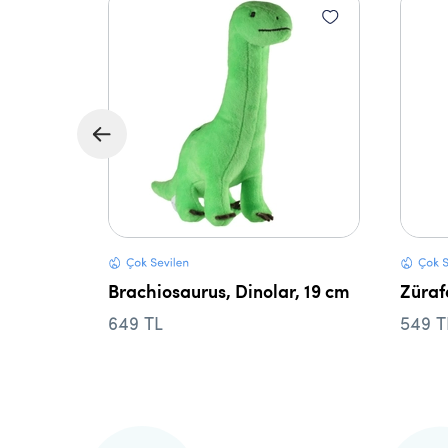
 14 cm
Brachiosaurus, Dinolar, 19 cm
Züraf
649 TL
549 T