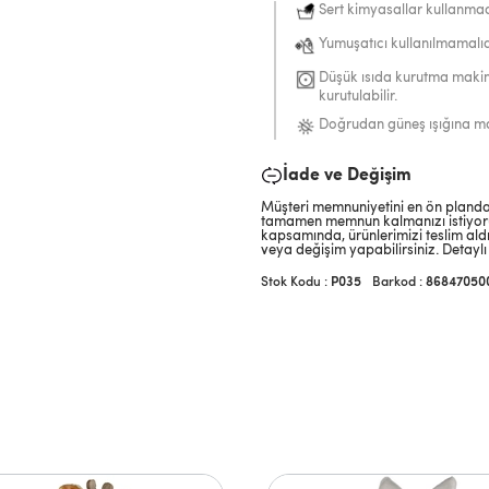
Sert kimyasallar kullanma
Yumuşatıcı kullanılmamalıd
Düşük ısıda kurutma makin
kurutulabilir.
Doğrudan güneş ışığına ma
İade ve Değişim
Müşteri memnuniyetini en ön planda 
tamamen memnun kalmanızı istiyoruz
kapsamında, ürünlerimizi teslim aldı
veya değişim yapabilirsiniz. Detaylı 
P035
Barkod
:
86847050