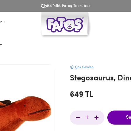
Fatoş Yetkili Satıcısı Olmak İstiyorum
r
cm
Stegosaurus, Din
649 TL