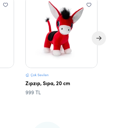
Keçi, Çi
549 TL
Zıpzıp, Sıpa, 20 cm
999 TL