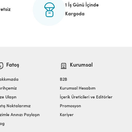
1 İş Günü İçinde
etsiz
Kargoda
Fatoş
Kurumsal
akkımızda
B2B
arihçemiz
Kurumsal Hesabım
ze Ulaşın
İçerik Üreticileri ve Editörler
atış Noktalarımız
Promosyon
zimle Anınızı Paylaşın
Kariyer
log