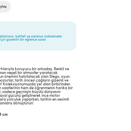
ylaş
aklarımız, kaliteli ve zararsız malzemeler
için güvenilir bir eğlence sunar.
ırhlarıyla koruyucu bir arkadaş. Renkli ve
aman neşeli bir atmosfer yaratacak.
un önemini hatırlatacak olan Stego, oyun
ozorlar, tarih öncesi çağların gizemli ve
or! Koleksiyonumuzda yer alan birbirinden
un saatlerinin hem de öğrenmenin harika bir
r, sadece geçmişin büyülü dünyasını
ayal gücünü geliştirerek ince motor
ara yolculuk yaparken, tarihin en sevimli
u anılara dönüştürün!
8 cm