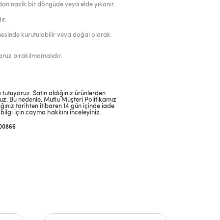
dan nazik bir döngüde veya elde yıkanır.
ır.
esinde kurutulabilir veya doğal olarak
ruz bırakılmamalıdır.
tutuyoruz. Satın aldığınız ürünlerden
. Bu nedenle, Mutlu Müşteri Politikamız
ğınız tarihten itibaren 14 gün içinde iade
bilgi için cayma hakkını inceleyiniz.
00866