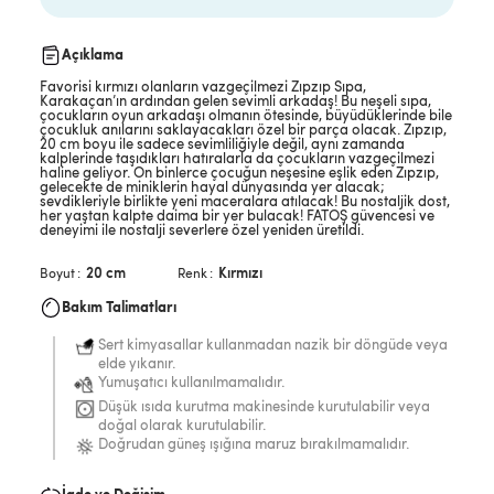
Açıklama
Favorisi kırmızı olanların vazgeçilmezi Zıpzıp Sıpa,
Karakaçan’ın ardından gelen sevimli arkadaş! Bu neşeli sıpa,
çocukların oyun arkadaşı olmanın ötesinde, büyüdüklerinde bile
çocukluk anılarını saklayacakları özel bir parça olacak. Zıpzıp,
20 cm boyu ile sadece sevimliliğiyle değil, aynı zamanda
kalplerinde taşıdıkları hatıralarla da çocukların vazgeçilmezi
haline geliyor. On binlerce çocuğun neşesine eşlik eden Zıpzıp,
gelecekte de miniklerin hayal dünyasında yer alacak;
sevdikleriyle birlikte yeni maceralara atılacak! Bu nostaljik dost,
her yaştan kalpte daima bir yer bulacak! FATOŞ güvencesi ve
deneyimi ile nostalji severlere özel yeniden üretildi.
20 cm
Kırmızı
Boyut
Renk
Bakım Talimatları
Sert kimyasallar kullanmadan nazik bir döngüde veya
elde yıkanır.
Yumuşatıcı kullanılmamalıdır.
Düşük ısıda kurutma makinesinde kurutulabilir veya
doğal olarak kurutulabilir.
Doğrudan güneş ışığına maruz bırakılmamalıdır.