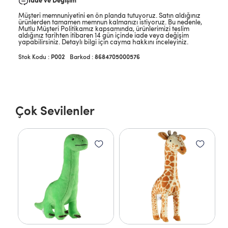
İade ve Değişim
Müşteri memnuniyetini en ön planda tutuyoruz. Satın aldığınız
ürünlerden tamamen memnun kalmanızı istiyoruz. Bu nedenle,
Mutlu Müşteri Politikamız kapsamında, ürünlerimizi teslim
aldığınız tarihten itibaren 14 gün içinde iade veya değişim
yapabilirsiniz. Detaylı bilgi için cayma hakkını inceleyiniz.
P002
Barkod
:
8684705000576
Çok Sevilenler
 cm
Ca
1