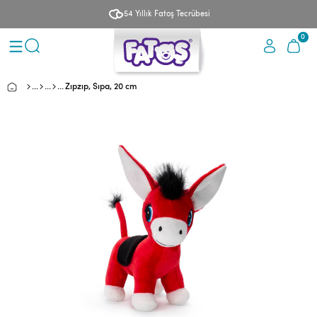
54 Yıllık Fatoş Tecrübesi
0
Zıpzıp, Sıpa, 20 cm