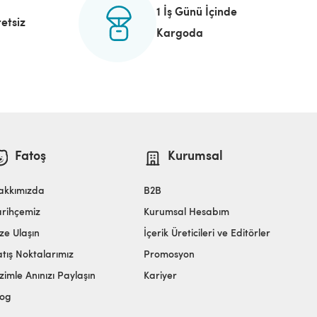
1 İş Günü İçinde
etsiz
Kargoda
Fatoş
Kurumsal
akkımızda
B2B
arihçemiz
Kurumsal Hesabım
ze Ulaşın
İçerik Üreticileri ve Editörler
atış Noktalarımız
Promosyon
zimle Anınızı Paylaşın
Kariyer
log