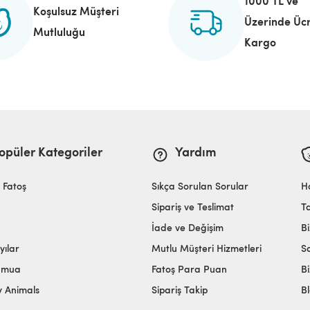
1000 TL ve
Koşulsuz Müşteri
Üzerinde Ücr
Mutluluğu
Kargo
opüler Kategoriler
Yardım
i Fatoş
Sıkça Sorulan Sorular
H
Sipariş ve Teslimat
T
İade ve Değişim
Bi
yılar
Mutlu Müşteri Hizmetleri
S
amua
Fatoş Para Puan
Bi
y Animals
Sipariş Takip
B