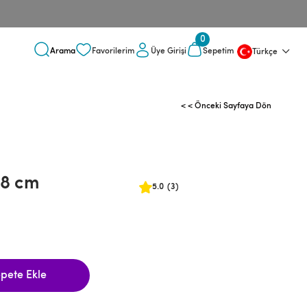
0
Üye Girişi
Favorilerim
Sepetim
Türkçe
< < Önceki Sayfaya Dön
28 cm
5.0
(3)