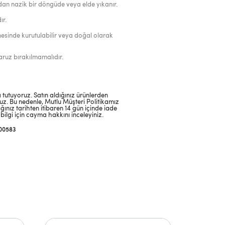
dan nazik bir döngüde veya elde yıkanır.
ır.
esinde kurutulabilir veya doğal olarak
ruz bırakılmamalıdır.
tutuyoruz. Satın aldığınız ürünlerden
. Bu nedenle, Mutlu Müşteri Politikamız
ğınız tarihten itibaren 14 gün içinde iade
bilgi için cayma hakkını inceleyiniz.
00583