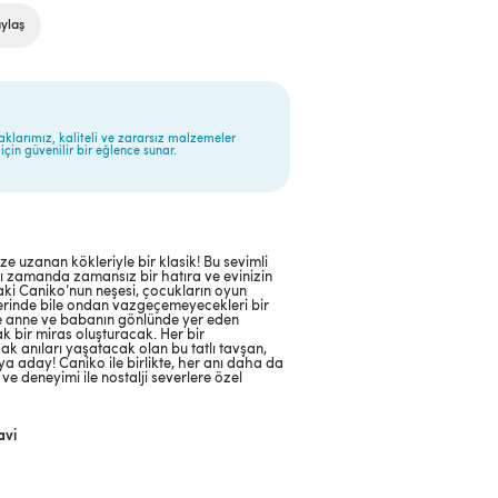
ylaş
aklarımız, kaliteli ve zararsız malzemeler
için güvenilir bir eğlence sunar.
 uzanan kökleriyle bir klasik! Bu sevimli
nı zamanda zamansız bir hatıra ve evinizin
aki Caniko’nun neşesi, çocukların oyun
erinde bile ondan vazgeçemeyecekleri bir
ce anne ve babanın gönlünde yer eden
k bir miras oluşturacak. Her bir
k anıları yaşatacak olan bu tatlı tavşan,
a aday! Caniko ile birlikte, her anı daha da
e deneyimi ile nostalji severlere özel
vi