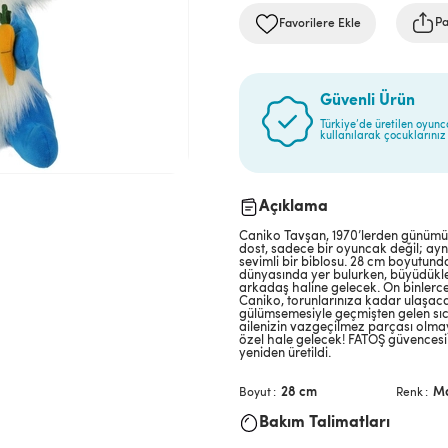
Pa
Favorilere Ekle
Güvenli Ürün
Türkiye’de üretilen oyunc
kullanılarak çocuklarınız 
Açıklama
Caniko Tavşan, 1970’lerden günümüze
dost, sadece bir oyuncak değil; ay
sevimli bir biblosu. 28 cm boyutund
dünyasında yer bulurken, büyüdükl
arkadaş haline gelecek. On binler
Caniko, torunlarınıza kadar ulaşaca
gülümsemesiyle geçmişten gelen sıca
ailenizin vazgeçilmez parçası olmay
özel hale gelecek! FATOŞ güvencesi v
yeniden üretildi.
28 cm
Ma
Boyut
Renk
Bakım Talimatları