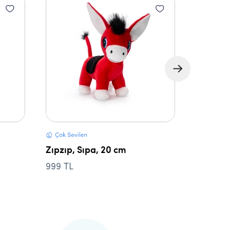
Keçi, Çi
549 TL
Zıpzıp, Sıpa, 20 cm
999 TL