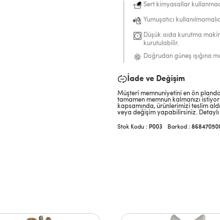
Sert kimyasallar kullanma
Yumuşatıcı kullanılmamalıd
Düşük ısıda kurutma makin
kurutulabilir.
Doğrudan güneş ışığına ma
İade ve Değişim
Müşteri memnuniyetini en ön planda 
tamamen memnun kalmanızı istiyoruz
kapsamında, ürünlerimizi teslim aldı
veya değişim yapabilirsiniz. Detaylı 
P003
Barkod
:
86847050