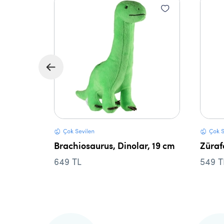
 14 cm
Brachiosaurus, Dinolar, 19 cm
Züraf
649 TL
549 T