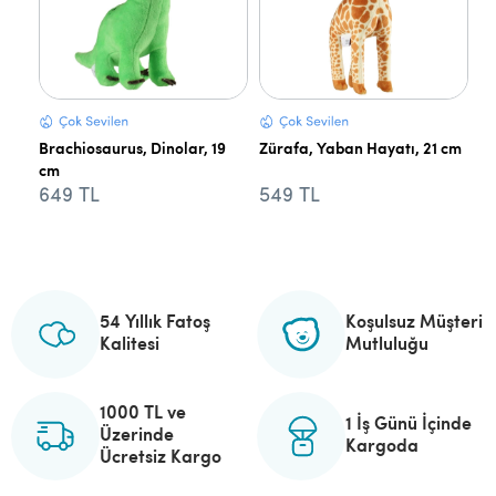
Brachiosaurus, Dinolar, 19
Zürafa, Yaban Hayatı, 21 cm
cm
649 TL
549 TL
54 Yıllık Fatoş
Koşulsuz Müşteri
Kalitesi
Mutluluğu
1000 TL ve
1 İş Günü İçinde
Üzerinde
Kargoda
Ücretsiz Kargo