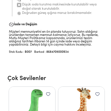
Düşük ısıda kurutma makinesinde kurutulabilir veya
doğal olarak kurutulabilir.
Doğrudan güneş ışığına maruz bırakılmamalıdır.
İade ve Değişim
Müşteri memnuniyetini en ön planda tutuyoruz. Satın aldığınız
ürünlerden tamamen memnun kalmanızı istiyoruz. Bu nedenle,
Mutlu Müşteri Politikamız kapsamında, ürünlerimizi teslim
aldığınız tarihten itibaren 14 gün içinde iade veya değişim
yapabilirsiniz. Detaylı bilgi için cayma hakkını inceleyiniz.
B007
Barkod
:
8684705000934
Çok Sevilenler
 cm
Ca
1