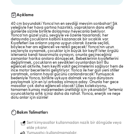
Açıklama
40 cm boyundaki Yonca'nın en sevdiği mevsim sonbahar! Şık
yeleğiyle her hava şartına hazırlıklı, yaprakların dans ettiği
günlerde sizinle birlikte dolaşmayı heyecanla bekliyor.
Yonca'nın güzel yüzü, sevgiyle ve özenle tasarlandı; her
detayında çocukların kalbini kazanacak bir sıcaklık var.
Kıyafetleri ise onların yaşına uygun olarak özenle seçildi,
böylece her anı eğlenceli ve renkli geçecek! Yonca'nın uzun
saçlarıyla oynamak, çocuklar için büyük bir keyif! İster örgülü
isterseniz kendi tasarımızla oynayın; onunla geçireceğiniz
zamanlar harika anılara dönüşecek. Bebeklerinin kıyafetlerini
değiştirmek, çocukların en sevdikleri oyunlardan biri! Bu
eğlenceli aktivite, hem keyifli vakit geçirmelerini sağlıyor hem de
ince motor becerilerini geliştiriyor. Yonca ile her gün yeni stiller
yaratmak, onların hayal gücünü canlandıracak! Yumuşacık
bedeniyle Yonca, birlikte uykuya dalmak ve rüya dünyasını
paylaşmak için en iyi arkadaş olmaya aday. Onunla her gece
masallar çok daha eğlenceli olacak! Lilies koleksiyonu,
tamamen kumaş malzemeden üretildiği için yıkanabilir! Tertemiz
oyuncaklarla artık içiniz daha da rahat. Yonca, enerjik ve neşe
dolu anlar için sizinle!
Bakım Talimatları
Sert kimyasallar kullanmadan nazik bir döngüde veya
elde yıkanır.
Yumuşatıcı kullanılmamalıdır.