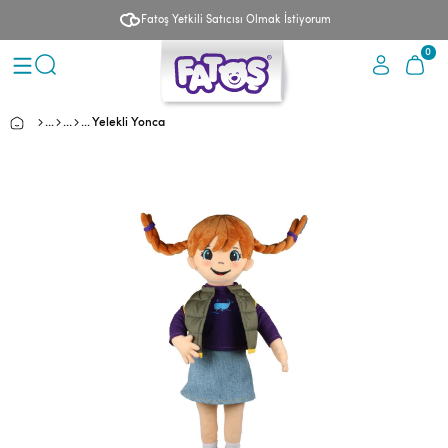
Fatoş Yetkili Satıcısı Olmak İstiyorum
0
Yelekli Yonca